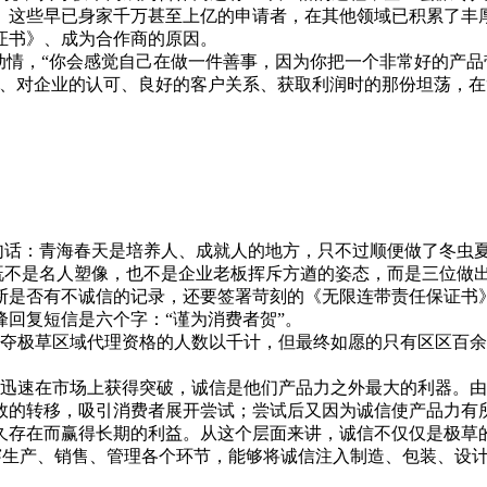
。这些早已身家千万甚至上亿的申请者，在其他领域已积累了丰
证书》、成为合作商的原因。
动情，“你会感觉自己在做一件善事，因为你把一个非常好的产
、对企业的认可、良好的客户关系、获取利润时的那份坦荡，在
话：青海春天是培养人、成就人的地方，只不过顺便做了冬虫
不是名人塑像，也不是企业老板挥斥方遒的姿态，而是三位做出
断是否有不诚信的记录，还要签署苛刻的《无限连带责任保证书
回复短信是六个字：“谨为消费者贺”。
极草区域代理资格的人数以千计，但最终如愿的只有区区百余
速在市场上获得突破，诚信是他们产品力之外最大的利器。由
效的转移，吸引消费者展开尝试；尝试后又因为诚信使产品力有
久存在而赢得长期的利益。从这个层面来讲，诚信不仅仅是极草
生产、销售、管理各个环节，能够将诚信注入制造、包装、设计