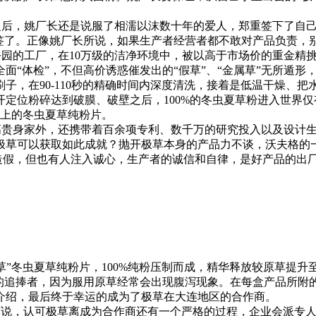
后，姚厂长还是说服了相濡以沫数十年的爱人，郑重签下了自己
签了。正像姚厂长所说，如果生产者经营者都不敢对产品负责，
园的工厂，在10万级的洁净环境中，被以高于市场价的重金精
面“体检”，不但高价诱惑催发出的“假草”、“金属草”无所遁
子，在90-110秒的精确时间内深度清洗，接着是低温干燥、
定位粉碎达到破膜、破壁之后，100%的冬虫夏草粉进入世界
以上的冬虫夏草纯粉片。
贵身家外，还携带着百余项专利、数千万的研究投入以及设计生
极草可以获取如此成就？抛开极草本身的产品力不谈，沃夫格的
假，但也有人注入诚心，生产者的诚信和自律，是好产品的出
”冬虫夏草纯粉片，100%纯粉压制而成，精华释放较原草提升
的追捧者，因为服用原草经常会出现腹泻现象。在每盒产品所附的
介绍，最后终于幸运的成为了极草在大连地区的合作商。
说，认可极草离成为合作商还有一个严格的过程，企业会派专人