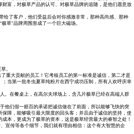
厚财富，对极草产品的认可、对极草品牌的追随，是他们愿意放
品带给了客户，他们受益后会对你感激非常，那种高尚感、那种
“极草”品牌周围形成了一个巨大磁场。
夏草。
了重大贡献的员工！它考核员工的第一标准是诚信，第二才是
》；当第一批冬虫夏草纯粉片在西宁成功压制，所有人欢呼庆幸
人。在餐桌上，在高尔夫球场上，含几片极草已经在高端人群
于他们假一赔百的承诺把诚信做在了前面，所以能够飞快的突
所保障，能够吸引最大限度的回头客；并且由于诚信的坚持，使
的成本，更成为了极草的资本，这是极草经营最大的睿智之处！
、宣传等各个细节，我们就有理由相信：这个有大智慧的企