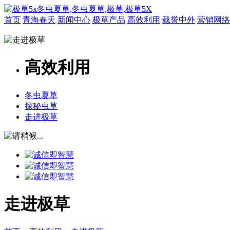
首页
青海春天
新闻中心
极草产品
高效利用
载誉中外
营销网络
高效利用
冬虫夏草
探秘虫草
走进极草
走进极草