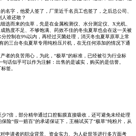
的名字，他爱人签了，厂里近千名员工也签了，之后总公司、
别人谁还敢？
挑细选而来的虫草，先是在金属检测仪、水分测定仪、X光机、
形，成熟度不足、不够饱满、药效不佳的冬虫夏草也会在这一关被
把水分控制在9%以内，再经过灭菌处理，消灭冬虫夏草原草上常
仅有的三台冬虫夏草专用纯粉压片机，在无任何添加的情况下通
产者的良苦用心，为此，“极草”的标准，已经被引为行业标
一句话似乎可以作为注解：出售的是诚实，购买的是信誉。
厂标签。
至少7倍，部分精华通过口腔黏膜直接吸收，还可避免未经处理
保险“假一赔百”的承诺保证下，王楠试买了“极草”纯粉片，从
对申请者的职业背景、资金实力、为人处世等进行多方面考