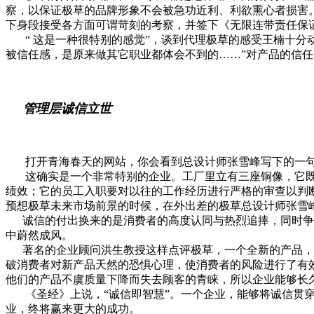
察，以保证极草的品牌形象不会被急功近利、利欲熏心者损害
下身段接受各方面可谓苛刻的考察，并签下《无限连带责任保
“ 这是一种很特别的感觉”，谈到代理极草的感受王楠十分
被信任感，是原来做其它职业都体会不到的……”对产品的信任
管理层诚信立世
打开青海春天的网站，你会看到总设计师张雪峰写下的一句
这确实是一个非常特别的企业。工厂里立有三座铜像，它既
绩效；它的员工入职要对以往的工作经历进行严格的审查以判
预想极草未来市场前景的时候，在外出差的极草总设计师张雪峰
诚信的付出换来的是消费者的高度认同与热烈追捧，同时争夺
中蔚然成风。
著名的企业顾问洪生教授这样点评极草，一个全新的产品，迅
破消费者对新产品天然的恐惧心理，使消费者的风险进行了有
他们的产品不虞质量下降而失去顾客的青睐，所以企业能够长
《圣经》上说，“诚信即智慧”。一个企业，能够将诚信贯穿
业，终将赢来更大的成功。