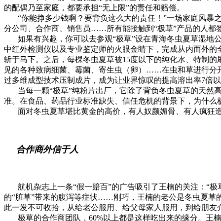
的配偶乃至家庭，都要承担“无上限”的责任和赔偿。
“你能挣多少钱啊？要背负这么大的责任！”一场家庭风暴之
分公司、合作商、销售员……所有能接触到“极草”产品的人都
如果有兴趣，你可以去参观“极草”设在青海冬虫夏草湿地公
中红外检测仪以及专业鉴定师的火眼金睛下，完成从内而外的全
斩于马下。之后，每棵冬虫夏草被15度以下的纯化水、特制的刷
见的各种致病细菌、霉菌、寄生虫（卵）……在虫和草进行分开
过多维成型技术压制成片，成为让业界惊叹的提高溶出率7倍
当每一颗“极草”纯粉片出厂，它除了背负冬虫夏草的天然高
准。在食品、药品行业标准缺失、信任危机的背景下，为什么
面对冬虫夏草堪比黄金的高价，有人奴颜媚骨、有人疯狂造
合作商外信于人
航机杂志上一条“假一赔百”的广告吸引了王楠的关注：“极草
的“脏草”带来的腹泻等症状……刚巧，王楠的老公是冬虫夏草
此一发不可收拾，从给老公服用、给父母家人服用，到给朋友
极草的合作商团队，60%以上都是这样吃出来的缘分。王楠