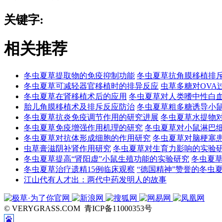
关键字:
相关推荐
冬虫夏草提取物的免疫抑制功能
冬虫夏草抗角膜移植排
冬虫夏草可减轻器官移植时的排异反应
虫草多糖对OVA
冬虫夏草在肾移植术后的应用
冬虫夏草对人类嗜中性白
胎儿角膜移植术及排斥反应防治
冬虫夏草粗多糖诱导小鼠
冬虫夏草抗炎免疫调节作用的研究进展
冬虫夏草水提物
冬虫夏草免疫增强作用机理的研究
冬虫夏草对小鼠淋巴细
冬虫夏草对抗体形成细胞的作用研究
冬虫夏草对脑梗塞
虫草膏滋阴补肾作用研究
冬虫夏草对生育力影响的实验
冬虫夏草提高“肾阳虚”小鼠生殖功能的实验研究
冬虫夏
冬虫夏草治疗遗精15例临床观察
“德国精神”赞誉的冬虫
江山代有人才出：两代中药发明人的故事
© VERYGRASS.COM 青ICP备11000353号