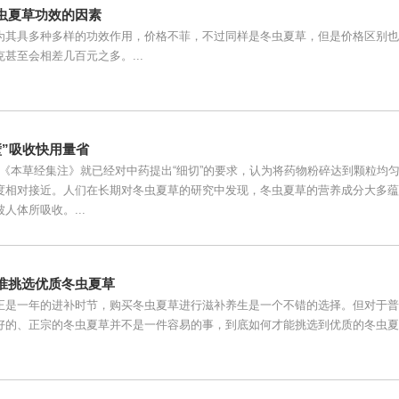
虫夏草功效的因素
为其具多种多样的功效作用，价格不菲，不过同样是冬虫夏草，但是价格区别也
甚至会相差几百元之多。...
壁”吸收快用量省
前，《本草经集注》就已经对中药提出“细切”的要求，认为将药物粉碎达到颗粒均
度相对接近。人们在长期对冬虫夏草的研究中发现，冬虫夏草的营养成分大多蕴
人体所吸收。...
准挑选优质冬虫夏草
正是一年的进补时节，购买冬虫夏草进行滋补养生是一个不错的选择。但对于普
好的、正宗的冬虫夏草并不是一件容易的事，到底如何才能挑选到优质的冬虫夏