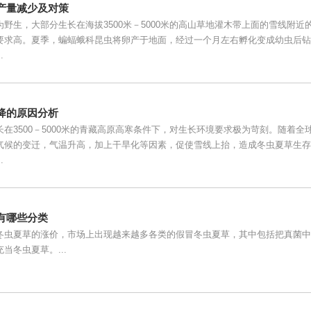
产量减少及对策
野生，大部分生长在海拔3500米－5000米的高山草地灌木带上面的雪线附近
要求高。夏季，蝙蝠蛾科昆虫将卵产于地面，经过一个月左右孵化变成幼虫后钻
.
降的原因分析
在3500－5000米的青藏高原高寒条件下，对生长环境要求极为苛刻。随着全
气候的变迁，气温升高，加上干旱化等因素，促使雪线上抬，造成冬虫夏草生存
.
有哪些分类
冬虫夏草的涨价，市场上出现越来越多各类的假冒冬虫夏草，其中包括把真菌中
当冬虫夏草。...