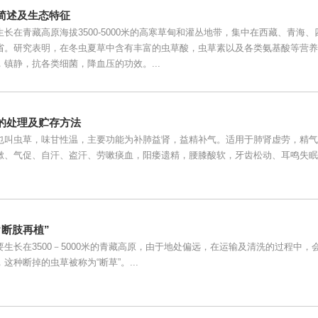
简述及生态特征
长在青藏高原海拔3500-5000米的高寒草甸和灌丛地带，集中在西藏、青海、
省。研究表明，在冬虫夏草中含有丰富的虫草酸，虫草素以及各类氨基酸等营养
镇静，抗各类细菌，降血压的功效。...
的处理及贮存方法
也叫虫草，味甘性温，主要功能为补肺益肾，益精补气。适用于肺肾虚劳，精气
嗽、气促、自汗、盗汗、劳嗽痰血，阳痿遗精，腰膝酸软，牙齿松动、耳鸣失眠
“断肢再植”
生长在3500－5000米的青藏高原，由于地处偏远，在运输及清洗的过程中，
这种断掉的虫草被称为“断草”。...