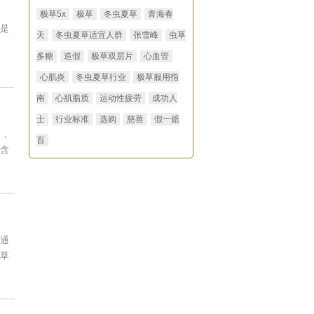
极草5x
极草
冬虫夏草
青海春
是
天
冬虫夏草适宜人群
张雪峰
虫草
多糖
造假
极草双层片
心血管
心肌炎
冬虫夏草行业
极草服用指
南
心肌脂质
运动性疲劳
成功人
士
行业标准
选购
慈善
假一赔
匀，
百
含
通
草