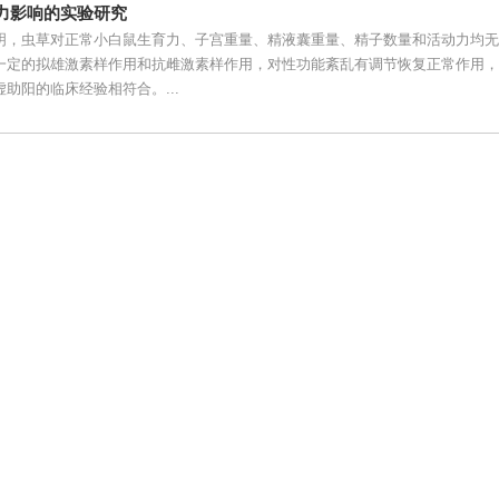
力影响的实验研究
明，虫草对正常小白鼠生育力、子宫重量、精液囊重量、精子数量和活动力均无
一定的拟雄激素样作用和抗雌激素样作用，对性功能紊乱有调节恢复正常作用，
助阳的临床经验相符合。...