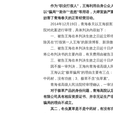
作为“职业打假人”，王海利用自身公众人
以“骗局”“欺诈”“忽悠”等用语，大肆宣
妨害了青海春天的正常经营活动。
2014年12月19日，青海春天以王海损害
院对此案进行审理，具体判决内容如下：
一、被告王海在本判决生效之日起立即停
除其在“打假第一人王海”的新浪博客、新浪微
二、被告王海在本判决生效之日起十日内
将公布判决书的主要内容，有关费用由被告
三、被告王海在本判决生效之日起十日内向原
因不服一审判决，王海向青海省高级人民
王海认定“极草骗局”的理由主要有三点：
中药材，没有功效；3、极草不含“虫草素”。
青海省高级人民法院经审理确认，一审法
对于极草产品的身份问题，青海高院认定
有限公司具有相应资质证书、并非无证生产
骗局的理由不成立。
其二，冬虫夏草是不是中药材，有没有功