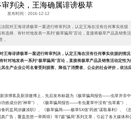
终审判决，王海确属诽谤极草
发布时间：2016-12-12
级人民法院对王海诽谤极草一案进行终审判决，认定王海在没有任何事实依据
方面有选择、有针对地发表一系列“极草骗局”言论，直接将极草产品及销售活
意，
院对王海诽谤极草一案进行终审判决，认定王海在没有任何事实依据的情况
择、有针对地发表一系列“极草骗局”言论，直接将极草产品及销售活动定性为
及其生产企业公司名誉受到损害、降低了消费者、公众的社会评价，依法
。
在其新浪博客及新浪微博上，先后发布标题为《极草骗局报告——虫草并非
功效成分的“神草”》、《极草骗局报告——冬虫夏草中没有“虫草素”》、
食药监局涉嫌渎职》、《极草骗局——极草5X借“药效”谋取暴利》、《
真广告，覆盖忽悠一举两得》等7篇“骗局”系列文章，引起了各大媒体和