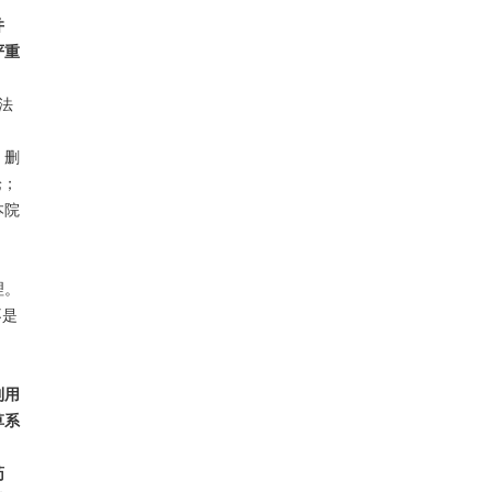
并
严重
法
，删
论；
本院
理。
不是
利用
草系
药