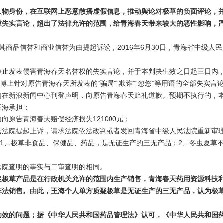
物身份，在互联网上恶意散播虚假信息，推动舆论对极草的负面评论，
扬严重失实言论，超出了法律允许的范围，给青海春天带来较大的恶性影响，
其商品信誉和商业信誉为由提起诉讼，2016年6月30日，青海省中级人民
止发表侵害青海春天名誉权的失实言论，并于本判决生效之日起三日内
博上针对原告青海春天所发表的“骗局”“欺诈”“忽悠”等用语的全部失实言
在新浪新闻中心刊登声明，向原告青海春天赔礼道歉。预期不执行的，
王海承担；
告青海春天赔偿经济损失121000元；
法院提起上诉，请求法院依法改判或者发回青海省中级人民法院重新审
1、极草非食品、保健品、药品，是无证生产的三无产品；2、冬虫夏草
院查明的事实与二审查明的相同。
极草产品是在行政机关允许的范围内生产销售，青海春天药用资源科技
非法销售。由此，王海个人单方质疑极草是无证生产的三无产品，认为极
效的问题；据《中华人民共和国药品管理法》认可，《中华人民共和国