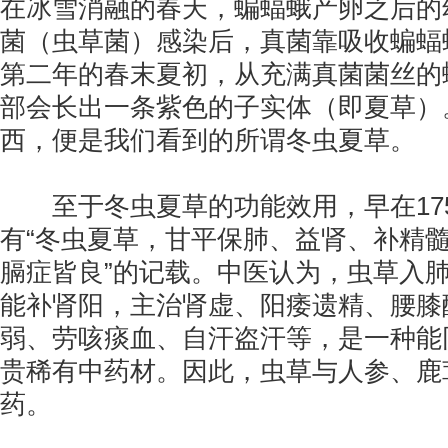
在冰雪消融的春天，蝙蝠蛾产卵之后的
菌（虫草菌）感染后，真菌靠吸收蝙蝠
第二年的春末夏初，从充满真菌菌丝的
部会长出一条紫色的子实体（即夏草）
西，便是我们看到的所谓冬虫夏草。
至于冬虫夏草的功能效用，早在175
有“冬虫夏草，甘平保肺、益肾、补精
膈症皆良”的记载。中医认为，虫草入
能补肾阳，主治肾虚、阳痿遗精、腰膝
弱、劳咳痰血、自汗盗汗等，是一种能
贵稀有中药材。因此，虫草与人参、鹿
药。