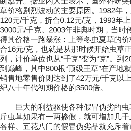
断攀升。据业内人士表示，国外科研突
草价格剧烈波动的主要原因。1982年
120元/千克，折合0.12元/克，199
3000元/千克。2003年非典时期，
得其价格一路暴涨：上等冬虫夏草的价格
合16元/克，也就是从那时候开始虫草正
列，计价单位也从“千克”变为“克”。到
到巅峰，其中800根“顶级王草”在产地
销售地零售价则达到了42万元/千克以上
纪八十年代初期价格的3500倍。
巨大的利益驱使各种假冒伪劣的虫草
斤虫草如果有一两掺假，就可增加几千
各样、五花八门的假冒伪劣品就充斥着