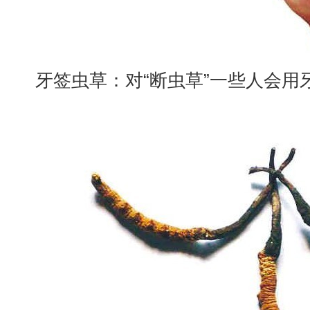
牙签虫草：对“断虫草”一些人会用