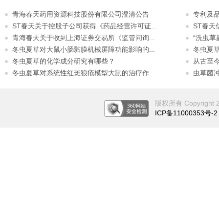
青海春天药用资源科技股份有限公司澄清公告
专利及
ST春天关于控股子公司获得《药品经营许可证...
ST春
青海春天关于收到上海证券交易所《监管问询...
“洗虫草
冬虫夏草对大鼠小肠黏膜机械屏障功能影响的...
冬虫夏
冬虫夏草的化学成分研究有哪些？
从古至
冬虫夏草对系统性红斑狼疮模型大鼠的治疗作...
虫草菌
版权所有 Copyright 201
ICP备11000353号-2