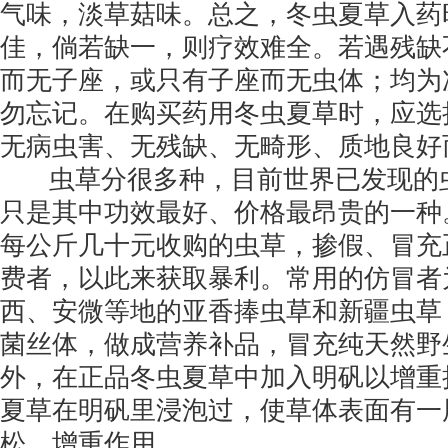
气味，淡草菇味。总之，冬虫夏草入药
佳，倘若缺一，则疗效难全。若遇残缺
而无子座，或只有子座而无虫体；均为
勿忘记。在购买药用冬虫夏草时，应选
无病虫害、无残缺、无畸形、质地良好
虫草分很多种，目前世界已发现的虫
只是其中功效最好、价格最昂贵的一种
每公斤几十元收购的虫草，掺假、冒充
费者，以此来获取暴利。常用的仿冒者
西、安微等地的亚香捧虫草和新疆虫草
菌丝体，做成营养补品，冒充纯天然野
外，在正品冬虫夏草中加入明矾以增重
夏草在明矾里浸泡过，使草体表面有一
松、增重作用。