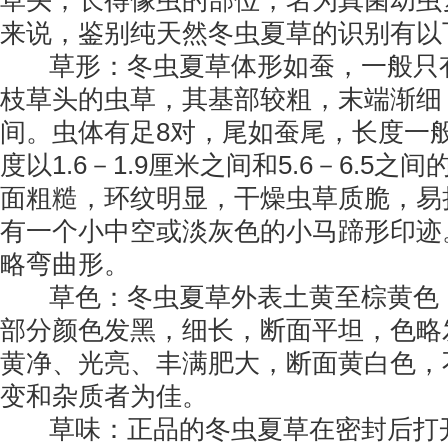
草头；长得像虫的部位，名为真菌幼虫
来说，鉴别纯天然冬虫夏草的识别有以
草形：冬虫夏草体形如蚕，一般只
枝草头的虫草，其基部较粗，末端渐细，
间。虫体有足8对，尾如蚕尾，长度一般
度以1.6－1.9厘米之间和5.6－6.5
面粗糙，环纹明显，干燥虫草质脆，易
有一个小中空或淡灰色的小马蹄形印迹
略弯曲形。
草色：冬虫夏草外表土黄至棕黄色
部分颜色发黑，细长，断面平坦，色略
黄净、光亮、丰满肥大，断面黄白色，
变和杂质者为佳。
草味：正品的冬虫夏草在密封后打