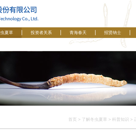
冬虫夏草
投资者关系
青海春天
招贤纳士
首页
>
了解冬虫夏草
>
科普知识
>