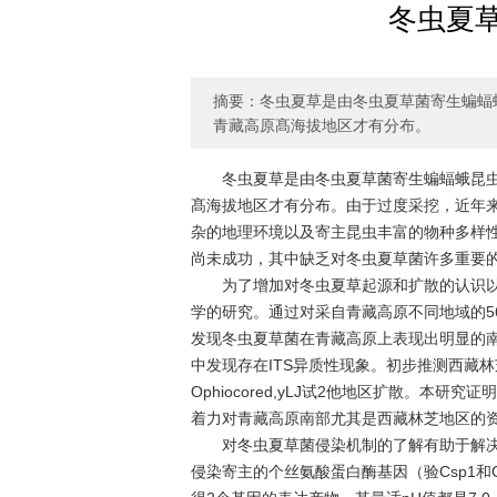
冬虫夏
摘要：冬虫夏草是由冬虫夏草菌寄生蝙蝠
青藏高原髙海拔地区才有分布。
冬虫夏草是由冬虫夏草菌寄生蝙蝠蛾昆
髙海拔地区才有分布。由于过度采挖，近年来
杂的地理环境以及寄主昆虫丰富的物种多样
尚未成功，其中缺乏对冬虫夏草菌许多重要
为了增加对冬虫夏草起源和扩散的认识
学的研究。通过对采自青藏高原不同地域的56个
发现冬虫夏草菌在青藏高原上表现出明显的
中发现存在ITS异质性现象。初步推测西藏林芝地区是
Ophiocored,yLJ试2他地区扩散。
着力对青藏高原南部尤其是西藏林芝地区的
对冬虫夏草菌侵染机制的了解有助于解
侵染寄主的个丝氨酸蛋白酶基因（验Csp1和