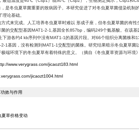
最适温度是40℃（Csp1）或50℃（Csp2），生物测定揭示，Csp1和Cs
皮蛋白，是冬虫夏草菌重要的致病因子。本研究促进了对冬虫夏草菌侵染机制
了理论基础。
的方式来完成。人工培养冬虫夏草时难以 形成子座，但冬虫夏草菌的有性
交配型基因MAT1-2-1,基因全长857bp，编码249个氨基酸。在该基
在上下游各约4 kb序列中没有MAT1-1的基因片段。对66个组织分离菌株和1
-2-1基因，没有检测到MAT1-1交配型的菌株。研究结果暗示冬虫夏草菌
于极端环境下的冬虫夏草有着特殊的意义。（摘自《冬虫夏草资源与环境
ttp://www.verygrass.com/jicaozt183.html
.verygrass.com/jicaozt1004.html
草功效与作用
虫夏草价格变动