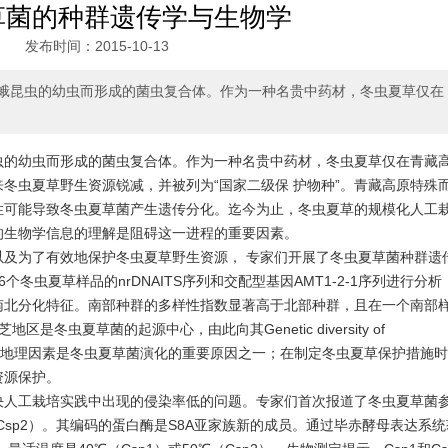
草菌的种群遗传学与生物学
发布时间：2015-10-13
蛾昆虫的幼虫而形成的菌虫复合体。作为一种名贵中药材，冬虫夏草仅在
虫的幼虫而形成的菌虫复合体。作为一种名贵中药材，冬虫夏草仅在青藏
冬虫夏草野生资源锐减，并被列为“国家二级保 护物种”。青藏高原特殊
性可能导致冬虫夏草菌产生遗传分化。迄今为止，冬虫夏草的规模化人工
的生物学信息的理解是阻碍这一进程的重要因素。
以及为了有效地保护冬虫夏草野生资源， 专家们开展了冬虫夏草菌种群遗
冬虫夏草样品的nrDNAITS序列和交配型基因AMT1-2-1序列进行分析
南北分化特征。南部种群的多样性指数显著高于北部种群，且在一个南部
冬虫夏草菌的起源中心，由此向其Genetic diversity of
本研究证明地理因素是冬虫夏草菌演化的重要原因之一；在制定冬虫夏草保护措施
资源保护。
决人工栽培实践中出现的侵染率低的问题。专家们首次报道了冬虫夏草菌
Csp2）。其编码的蛋白酶是S8A亚家族新的成员。通过毕赤酵母表达系统