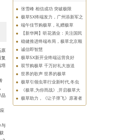
张雪峰 相信成功 突破极限
极草5X终端发力，广州添新军之
端午佳节购极草，礼赠极草
【新华网】听花酒业：关注国民
稳健推进终端布局，极草北京顺
诚信即智慧
高原
极草5X新开业终端运营良好
而复
栽培
双节购极草 千万好礼大放送
世界的歌声 世界的极草
传
极草引领虫草行业新时代,冬虫
，
《极草,为你而战》,开启极草大
样品
极草助力，《让子弹飞》原著者
时应
参与
获