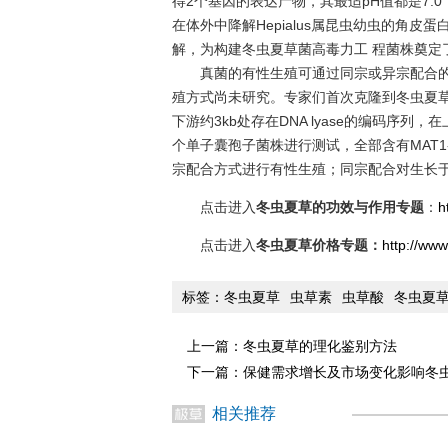
得2个基因的表达产物，其最适pH值都是7.0，
在体外中降解Hepialus属昆虫幼虫的角
解，为构建冬虫夏草菌高毒力工 程菌株奠定
真菌的有性生殖可通过同宗或异宗配合
殖方式尚未研究。专家们首次克隆到冬虫夏草菌的
下游约3kb处存在DNA lyase的编码序列，
个单子囊孢子菌株进行测试，全部含有MAT1
宗配合方式进行有性生殖；同宗配合对生长
点击进入
冬虫夏草的功效与作用专题
：
h
点击进入
冬虫夏草价格专题：
http://www
标签：
冬虫夏草
虫草素
虫草酸
冬虫夏
上一篇：
冬虫夏草的理化鉴别方法
下一篇：
保健需求增长及市场变化影响冬
相关推荐