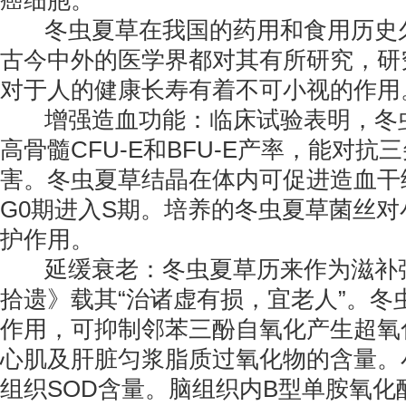
癌细胞。
冬虫夏草在我国的药用和食用历史
古今中外的医学界都对其有所研究，研
对于人的健康长寿有着不可小视的作用
增强造血功能：临床试验表明，冬
高骨髓CFU-E和BFU-E产率，能对
害。冬虫夏草结晶在体内可促进造血干细
G0期进入S期。培养的冬虫夏草菌丝对
护作用。
延缓衰老：冬虫夏草历来作为滋补
拾遗》载其“治诸虚有损，宜老人”。冬
作用，可抑制邻苯三酚自氧化产生超氧
心肌及肝脏匀浆脂质过氧化物的含量。
组织SOD含量。脑组织内B型单胺氧