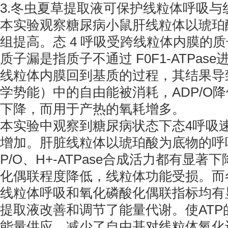
3.冬虫夏草提取液可保护线粒体呼吸与
本实验观察糖尿病小鼠肝线粒体以琥珀
组提高。态 4 呼吸受跨线粒体内膜的质子漏
质子漏是指质子不通过 F0F1-ATPas
线粒体内膜回到基质的过程，其结果导
学势能）中的自由能被消耗，ADP/O
下降，而用于产热的氧耗增多。
本实验中观察到糖尿病状态下态4呼吸
增加。肝脏线粒体以琥珀酸为底物的呼
P/O、H+-ATPase合成活力都有显
化偶联程度降低，线粒体功能受损。而
线粒体呼吸和氧化磷酸化偶联指标均有
提取液改善和调节了能量代谢。使AT
能量供应，减少了自由基对线粒体氧化