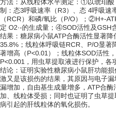
方法：从线粒体水平测定：①以琥珀酸
制：态3呼吸速率（R3）、态 4呼吸速
（RCR）和磷/氧比（P/O）；②H+-A
定 O2·-的生成量；④SOD活性及GSH
结果：糖尿病小鼠ATP合酶活性显著降低 4
35.8%；线粒体呼吸链RCR、P/O显著降低
著增高（P<0.01）；线粒体SOD活性
P<0.001，用虫草提取液进行保护，
结论：证明实验性糖尿病小鼠肝功能损
激又是该损伤的结果，其原因与电子漏
漏增加，自由基生成量增多，ATP合
加、线粒体受损；同时也证明了虫草提
病引起的肝线粒体的氧化损伤。