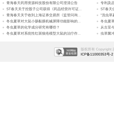
青海春天药用资源科技股份有限公司澄清公告
专利及
ST春天关于控股子公司获得《药品经营许可证...
ST春
青海春天关于收到上海证券交易所《监管问询...
“洗虫草
冬虫夏草对大鼠小肠黏膜机械屏障功能影响的...
冬虫夏
冬虫夏草的化学成分研究有哪些？
从古至
冬虫夏草对系统性红斑狼疮模型大鼠的治疗作...
虫草菌
版权所有 Copyright 201
ICP备11000353号-2